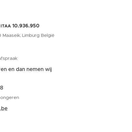
10.936.950
 ITAA
 Maaseik, Limburg België
afspraak
uren en dan nemen wij
28
Tongeren
.be