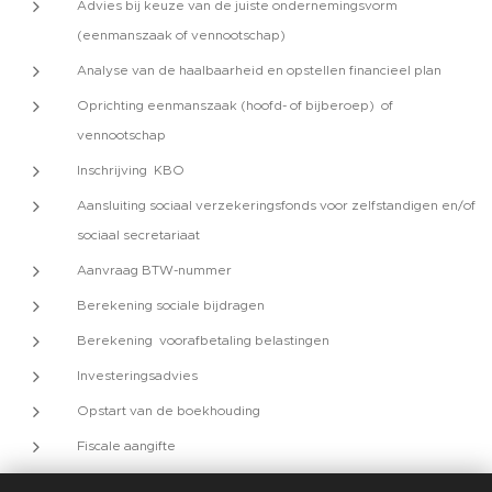
Advies bij keuze van de juiste ondernemingsvorm
(eenmanszaak of vennootschap)
Analyse van de haalbaarheid en opstellen financieel plan
Oprichting eenmanszaak (hoofd- of bijberoep) of
vennootschap
Inschrijving KBO
Aansluiting sociaal verzekeringsfonds voor zelfstandigen en/of
sociaal secretariaat
Aanvraag BTW-nummer
Berekening sociale bijdragen
Berekening voorafbetaling belastingen
Investeringsadvies
Opstart van de boekhouding
Fiscale aangifte